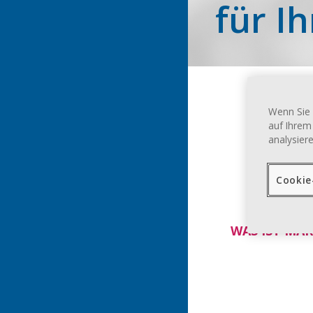
für I
Diese
Wenn Sie 
auf Ihrem
analysier
Cookie
WAS IST MA