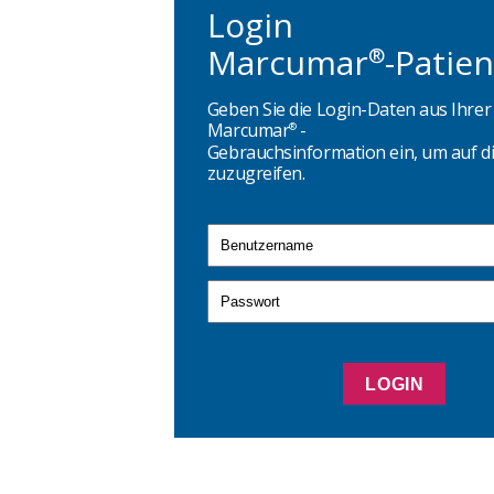
Login
Marcumar
-Patie
®
Geben Sie die Login-Daten aus Ihrer
Marcumar
-
®
Gebrauchsinformation ein, um auf di
zuzugreifen.
LOGIN