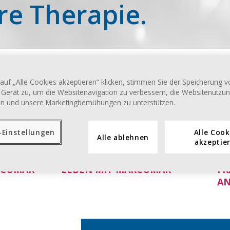
hre Therapie.
 Themen richten sich speziell
auf „Alle Cookies akzeptieren“ klicken, stimmen Sie der Speicherung 
 Gerät zu, um die Websitenavigation zu verbessern, die Websitenutzu
en und unsere Marketingbemühungen zu unterstützen.
-Einstellungen
Alle Cook
Alle ablehnen
akzeptie
RCUMAR
®
LEBEN MIT MARCUMAR
®
FR
A