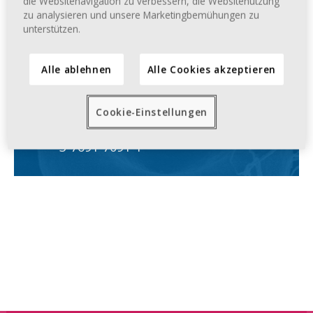
die Websitenavigation zu verbessern, die Websitenutzung
Ernährungsratgeber Vitamin K von
zu analysieren und unsere Marketingbemühungen zu
Dr. Verena Drebing, TRIAS-Verlag,
unterstützen.
ISBN
978-3-8304-3399-6
Alle ablehnen
Alle Cookies akzeptieren
Gerinnungs-Selbstbestimmung leicht
gemacht von Dr. med. Angelika
Bernardo und Dr. med. Carola
Cookie-Einstellungen
Halhuber, TRIAS-Verlag, ISBN
3-7691-7091-1