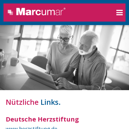
Nützliche
Links.
Deutsche Herzstiftung
www.herzstiftung.de